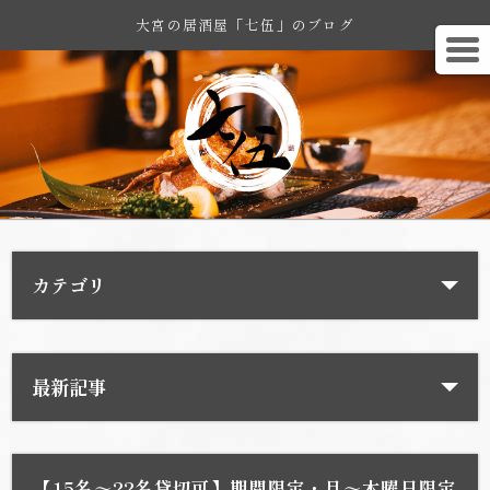
大宮の居酒屋「七伍」のブログ
カテゴリ
最新記事
【15名～22名貸切可】期間限定・月～木曜日限定